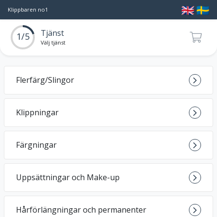
🇬🇧
🇸🇪
Klippbaren no1
Tjänst
1/5
Välj tjänst
Flerfärg/Slingor
Klippningar
Färgningar
Uppsättningar och Make-up
Hårförlängningar och permanenter