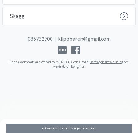
Skägg
086732700
|
klippbaren@gmail.com
Denna webbplats är skyddad av reCAPTCHA och Google
Dataskyddsbeskrivning
och
Användarvillkor
gäller
.
GÅ VIDARE FÖR ATT VÄLJA UTFÖRARE