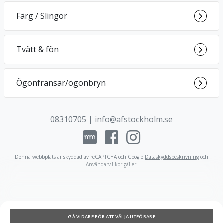
Färg / Slingor
Tvätt & fön
Ögonfransar/ögonbryn
08310705
|
info@afstockholm.se
Denna webbplats är skyddad av reCAPTCHA och Google
Dataskyddsbeskrivning
och
Användarvillkor
gäller
.
GÅ VIDARE FÖR ATT VÄLJA UTFÖRARE